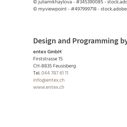
© juliamikhaylova - #345390085 - stock.a
© myviewpoint - #497999718 - stock.adob
Design and Programming by
entex GmbH
Firststrasse 15
CH-8835 Feusisberg
Tel.
044 787 61 11
info@entex.ch
www.entex.ch