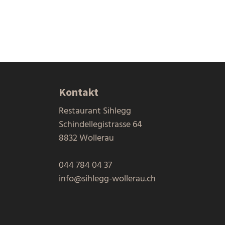
Kontakt
Restaurant Sihlegg
Schindellegistrasse 64
8832 Wollerau
044 784 04 37
info@sihlegg-wollerau.ch