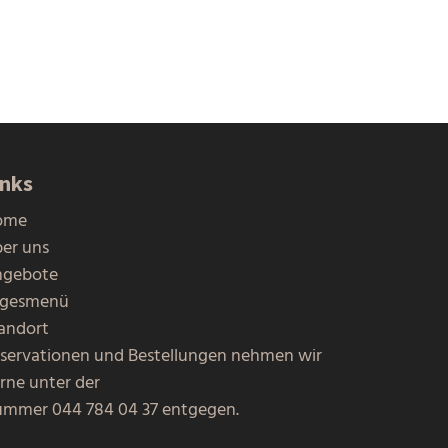
inks
ome
er uns
ngebote
agesmenü
andort
servationen und Bestellungen nehmen wir
rne unter der
ummer
044 784 04 37
entgegen.