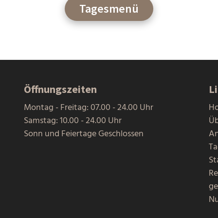
Tagesmenü
Öffnungszeiten
L
Montag - Freitag: 07.00 - 24.00 Uhr
H
Samstag: 10.00 - 24.00 Uhr
Üb
Sonn und Feiertage Geschlossen
A
T
St
Re
ge
N